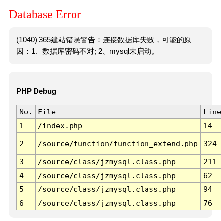
Database Error
(1040) 365建站错误警告：连接数据库失败，可能的原
因：1、数据库密码不对; 2、mysql未启动。
PHP Debug
No.
File
Line
1
/index.php
14
2
/source/function/function_extend.php
324
3
/source/class/jzmysql.class.php
211
4
/source/class/jzmysql.class.php
62
5
/source/class/jzmysql.class.php
94
6
/source/class/jzmysql.class.php
76