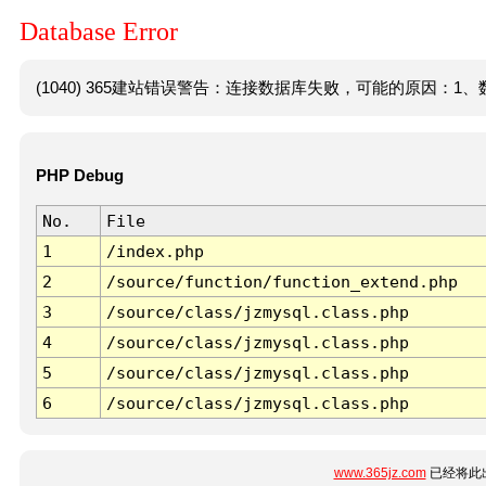
Database Error
(1040) 365建站错误警告：连接数据库失败，可能的原因：1、数
PHP Debug
No.
File
1
/index.php
2
/source/function/function_extend.php
3
/source/class/jzmysql.class.php
4
/source/class/jzmysql.class.php
5
/source/class/jzmysql.class.php
6
/source/class/jzmysql.class.php
www.365jz.com
已经将此