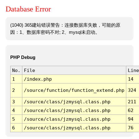
Database Error
(1040) 365建站错误警告：连接数据库失败，可能的原
因：1、数据库密码不对; 2、mysql未启动。
PHP Debug
No.
File
Line
1
/index.php
14
2
/source/function/function_extend.php
324
3
/source/class/jzmysql.class.php
211
4
/source/class/jzmysql.class.php
62
5
/source/class/jzmysql.class.php
94
6
/source/class/jzmysql.class.php
76