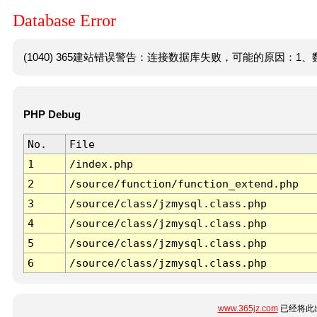
Database Error
(1040) 365建站错误警告：连接数据库失败，可能的原因：1、数
PHP Debug
No.
File
1
/index.php
2
/source/function/function_extend.php
3
/source/class/jzmysql.class.php
4
/source/class/jzmysql.class.php
5
/source/class/jzmysql.class.php
6
/source/class/jzmysql.class.php
www.365jz.com
已经将此