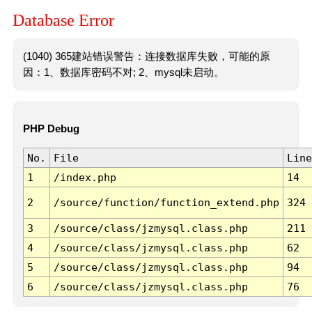
Database Error
(1040) 365建站错误警告：连接数据库失败，可能的原
因：1、数据库密码不对; 2、mysql未启动。
PHP Debug
No.
File
Line
1
/index.php
14
2
/source/function/function_extend.php
324
3
/source/class/jzmysql.class.php
211
4
/source/class/jzmysql.class.php
62
5
/source/class/jzmysql.class.php
94
6
/source/class/jzmysql.class.php
76