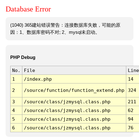
Database Error
(1040) 365建站错误警告：连接数据库失败，可能的原
因：1、数据库密码不对; 2、mysql未启动。
PHP Debug
No.
File
Line
1
/index.php
14
2
/source/function/function_extend.php
324
3
/source/class/jzmysql.class.php
211
4
/source/class/jzmysql.class.php
62
5
/source/class/jzmysql.class.php
94
6
/source/class/jzmysql.class.php
76