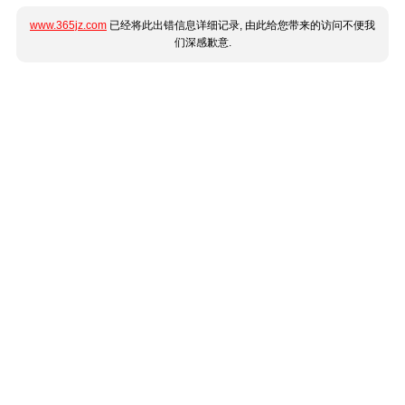
www.365jz.com
已经将此出错信息详细记录, 由此给您带来的访问不便我
们深感歉意.