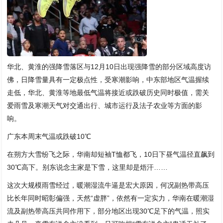
华北、黄淮的强降雪落区与12月10日出现强降雪的部分区域高度访
佛，日降雪量具有一定极点性，受寒潮影响，中东部地区气温握续
走低，华北、黄淮等地最低气温将接近或跌破历史同时极值，需关
爱雨雪及寒潮天气对交通出行、城市运行及法子农业等方面的影
响。
广东本周末气温或跌破10℃
在朔方大雪纷飞之际，华南却短袖T恤都飞，10日下昼气温径直飙到
30℃高下。别东说念主家是下雪，这里却是焐汗……
这次大规模雨雪经过，暖潮湿流牛逼是宏大原因，何况副热带高压
比长年同时昭彰偏强，天然“虚胖”，依然有一定实力，华南在暖潮湿
流及副热带高压共同作用下，部分地区出现30℃足下的气温，照实