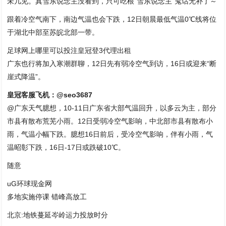
未几见。真雪东说念主没看到，只可吃根“雪东说念主”鬼话无补了～
跟着冷空气南下，南边气温也会下跌，12日朝晨最低气温0℃线将位
于湖北中部至苏皖北部一带。
足球网上哪里可以投注皇冠登3代理出租
广东也行将加入寒潮群聊，12日先有弱冷空气到访，16日或迎来“断
崖式降温”。
皇冠客服飞机：@seo3687
@广东天气臆想，10-11日广东省大部气温回升，以多云为主，部分
市县有散布荒芜小雨。12日受弱冷空气影响，中北部市县有散布小
雨，气温小幅下跌。臆想16日前后，受冷空气影响，伴有小雨，气
温昭彰下跌，16日-17日或跌破10℃。
随意
uG环球现金网
多地实施停课 错峰高放工
北京:地铁蔓延岑岭运力投放时分