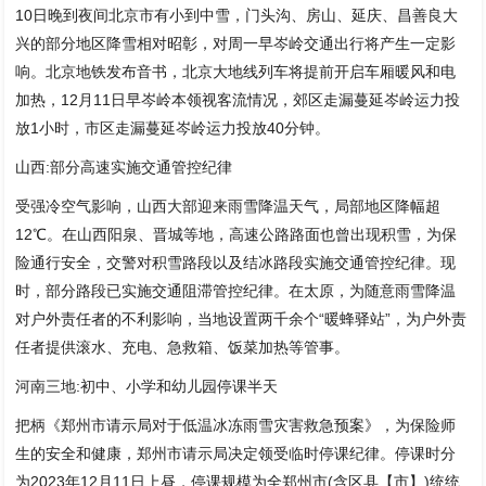
10日晚到夜间北京市有小到中雪，门头沟、房山、延庆、昌善良大
兴的部分地区降雪相对昭彰，对周一早岑岭交通出行将产生一定影
响。北京地铁发布音书，北京大地线列车将提前开启车厢暖风和电
加热，12月11日早岑岭本领视客流情况，郊区走漏蔓延岑岭运力投
放1小时，市区走漏蔓延岑岭运力投放40分钟。
山西:部分高速实施交通管控纪律
受强冷空气影响，山西大部迎来雨雪降温天气，局部地区降幅超
12℃。在山西阳泉、晋城等地，高速公路路面也曾出现积雪，为保
险通行安全，交警对积雪路段以及结冰路段实施交通管控纪律。现
时，部分路段已实施交通阻滞管控纪律。在太原，为随意雨雪降温
对户外责任者的不利影响，当地设置两千余个“暖蜂驿站”，为户外责
任者提供滚水、充电、急救箱、饭菜加热等管事。
河南三地:初中、小学和幼儿园停课半天
把柄《郑州市请示局对于低温冰冻雨雪灾害救急预案》，为保险师
生的安全和健康，郑州市请示局决定领受临时停课纪律。停课时分
为2023年12月11日上昼，停课规模为全郑州市(含区县【市】)统统