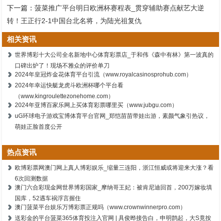
下一篇：
菠菜推广平台明日欧洲杯赛程表_贯穿辅助赛点献艺大逆
转！王正行2-1中国台北名将，为陆光祖复仇
相关资讯
世界博彩十大公司全名新地中心体育彩票店_于和伟《森中有林》第一波真的
口碑出炉了！现场不雅众的评价单刀
2024年皇冠炸金花体育平台引流（www.royalcasinosprohub.com）
2024年幸运快艇龙虎斗欧洲杯哪个平台看
（www.kingroulettezonehome.com）
2024年亚博百家乐网上买体育彩票哪里买（www.jubgu.com）
uG环球电子游戏宝博体育平台官网_郑恺苗苗带娃出游，素颜气象引热议，
萌娃正脸首度公开
热点资讯
欧博彩票网澳门网上真人博彩娱乐_缩量三连阳，浙江恒威或将迎来大涨？看
6次回测数据
澳门六合彩现金网世界博彩国家_摩纳哥王妃：被肯尼迪回首，200万嫁妆填
国库，52遇车祸浮言握住
澳门菠菜平台娱乐万博彩票正规吗（www.crownwinnerpro.com）
送彩金的平台菠菜365体育投注入官网 | 具俊晔接告白，申明鹊起，大S竟按