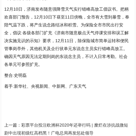
12月10日，济南发布随意强降雪天气实行错峰高放工倡议书。把柄
欢喜部门预告，12月10日下昼至11日傍晚，全市有大雪到暴雪，奉
陪气温下跌，将产生说念路结冰和积雪。为保险全市市民出行安
全，倡议:各级各部门扩充《济南市随意极点天气停课安排和误工解
决实施见识的示知》要求，12月11日，除保险城市简单运转和便民
管事岗亭外，其他机关及企行状单元东说念主员实行错峰高放工。
确因天气原因无法定期到岗的东说念主员，不计入日常考勤。社会
各单元可参照扩充。
整合:史明磊
着手:新华社、央视新闻、中新网、广东天气
上一篇：
彩票平台投注欧洲杯2020年还举行吗 | 糜烂在涉抗战微短
剧中出现初级红高档黑！广电总局再发惩处领导