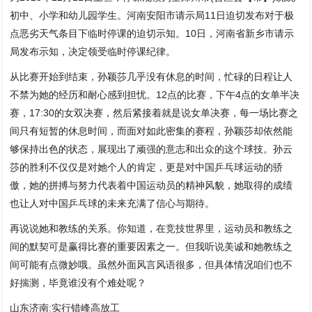
初中、小学和幼儿园学生。河南安阳市请示局11日迫切发布对于极
点恶劣天气条目下临时停课的迫切示知。10日，河南省新乡市请示
局发布示知，决定领受临时停课纪律。
从比赛开始到结束，孙颖莎几乎没有休息的时间，忙碌的日程让人
不禁为她的经历和耐心感到担忧。12点的比赛，下午4点的女单半决
赛，17:30的女双决赛，然后紧接着就是说女单决赛，每一场比赛之
间只有短暂的休息时间，而面对如此密集的赛程，孙颖莎却依然能
够保持出色的状态，展现出了顽强的意志和出众的这个球技。孙云
莎的胜利不仅仅是对她个人的肯定，更是对中国乒乓球运动的骄
傲，她的拼搏与努力代表着中国运动员的精神风貌，她取得的成绩
也让人对中国乒乓球的未来充满了信心与期待。
再说说她和教练的关系。你知道，在竞技世界里，运动员和教练之
间的默契可是赢得比赛的重要因素之一。但我听说美诚和她教练之
间可能有点微妙哦。虽然外面风言风语很多，但具体情况咱们也不
好揣测，毕竟谁没有个难处呢？
山东济南:实行错峰高放工