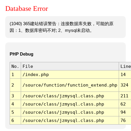
Database Error
(1040) 365建站错误警告：连接数据库失败，可能的原
因：1、数据库密码不对; 2、mysql未启动。
PHP Debug
No.
File
Line
1
/index.php
14
2
/source/function/function_extend.php
324
3
/source/class/jzmysql.class.php
211
4
/source/class/jzmysql.class.php
62
5
/source/class/jzmysql.class.php
94
6
/source/class/jzmysql.class.php
76