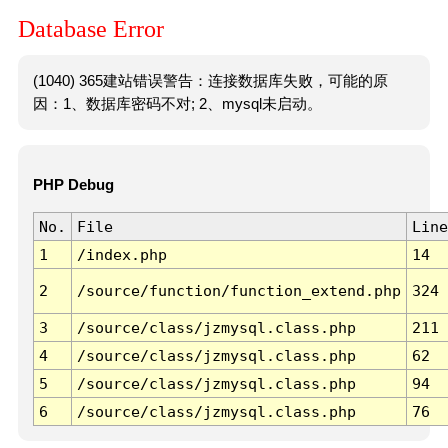
Database Error
(1040) 365建站错误警告：连接数据库失败，可能的原
因：1、数据库密码不对; 2、mysql未启动。
PHP Debug
No.
File
Line
1
/index.php
14
2
/source/function/function_extend.php
324
3
/source/class/jzmysql.class.php
211
4
/source/class/jzmysql.class.php
62
5
/source/class/jzmysql.class.php
94
6
/source/class/jzmysql.class.php
76