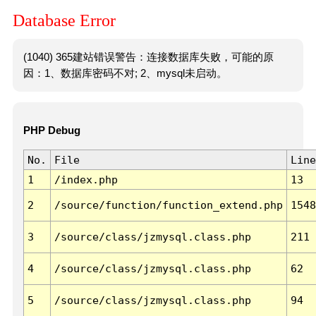
Database Error
(1040) 365建站错误警告：连接数据库失败，可能的原
因：1、数据库密码不对; 2、mysql未启动。
PHP Debug
No.
File
Line
1
/index.php
13
2
/source/function/function_extend.php
1548
3
/source/class/jzmysql.class.php
211
4
/source/class/jzmysql.class.php
62
5
/source/class/jzmysql.class.php
94