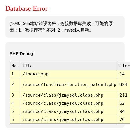
Database Error
(1040) 365建站错误警告：连接数据库失败，可能的原
因：1、数据库密码不对; 2、mysql未启动。
PHP Debug
No.
File
Line
1
/index.php
14
2
/source/function/function_extend.php
324
3
/source/class/jzmysql.class.php
211
4
/source/class/jzmysql.class.php
62
5
/source/class/jzmysql.class.php
94
6
/source/class/jzmysql.class.php
76