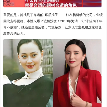
重要的是，她找到了靠谱的“幕后推手”——好友杨机动的公司，业绩
因此走得更稳。本性火爆？诚然没变！2019年海清一句“宋佳为了年
青不成婚”，她迅速黑脸反驳，气派赫然，让东说念主佩服这股敢说
敢作念的劲儿。