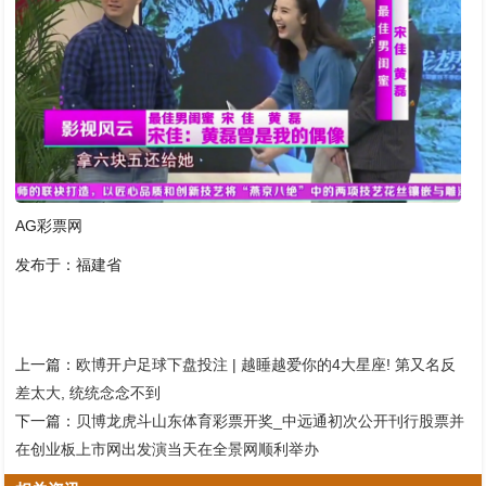
AG彩票网
发布于：福建省
上一篇：
欧博开户足球下盘投注 | 越睡越爱你的4大星座! 第又名反
差太大, 统统念念不到
下一篇：
贝博龙虎斗山东体育彩票开奖_中远通初次公开刊行股票并
在创业板上市网出发演当天在全景网顺利举办