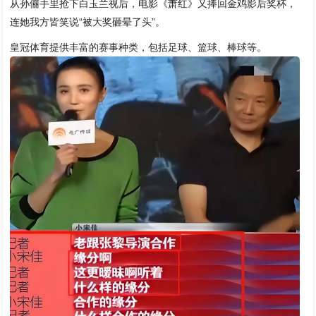
从孙俪手里抢下白玉兰视后，电影《萧红》又捧回金鸡影后奖杯，
连她我方皆笑说“被大奖砸晕了头”。
皇冠体育提供丰富的赛事种类，包括足球、篮球、棒球等。