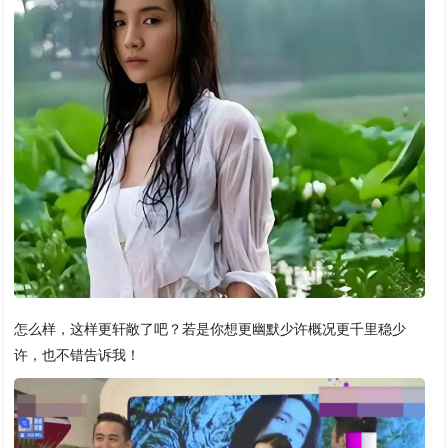
怎么样，这样更轩敞了吧？若是你想更幽默少许概况更千里稳少
许，也不错告诉我！