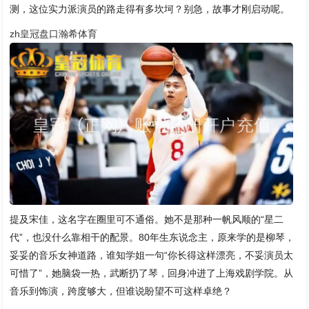
测，这位实力派演员的路走得有多坎坷？别急，故事才刚启动呢。
zh皇冠盘口瀚希体育
提及宋佳，这名字在圈里可不通俗。她不是那种一帆风顺的“星二
代”，也没什么靠相干的配景。80年生东说念主，原来学的是柳琴，
妥妥的音乐女神道路，谁知学姐一句“你长得这样漂亮，不妥演员太
可惜了”，她脑袋一热，武断扔了琴，回身冲进了上海戏剧学院。从
音乐到饰演，跨度够大，但谁说盼望不可这样卓绝？