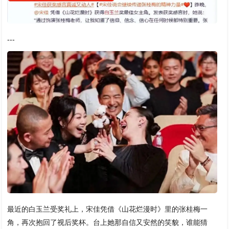
---
最近的白玉兰受奖礼上，宋佳凭借《山花烂漫时》里的张桂梅一
角，再次抱回了视后奖杯。台上她那自信又安然的笑貌，谁能猜