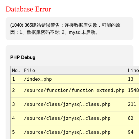
Database Error
(1040) 365建站错误警告：连接数据库失败，可能的原
因：1、数据库密码不对; 2、mysql未启动。
PHP Debug
No.
File
Line
1
/index.php
13
2
/source/function/function_extend.php
1548
3
/source/class/jzmysql.class.php
211
4
/source/class/jzmysql.class.php
62
5
/source/class/jzmysql.class.php
94