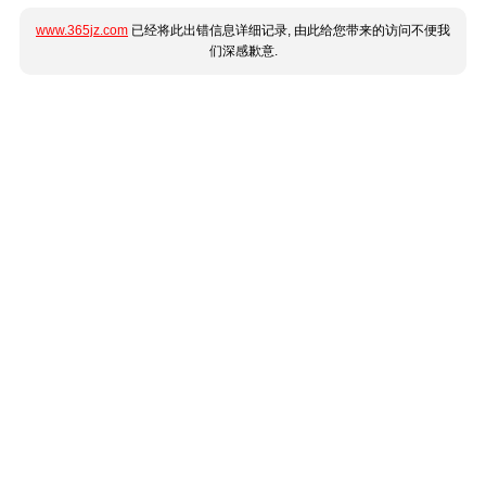
www.365jz.com
已经将此出错信息详细记录, 由此给您带来的访问不便我
们深感歉意.