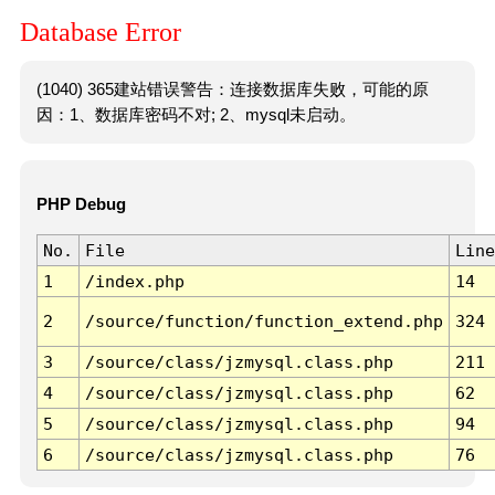
Database Error
(1040) 365建站错误警告：连接数据库失败，可能的原
因：1、数据库密码不对; 2、mysql未启动。
PHP Debug
No.
File
Line
1
/index.php
14
2
/source/function/function_extend.php
324
3
/source/class/jzmysql.class.php
211
4
/source/class/jzmysql.class.php
62
5
/source/class/jzmysql.class.php
94
6
/source/class/jzmysql.class.php
76