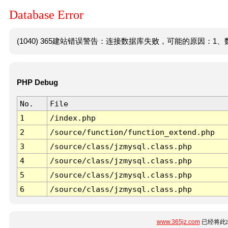
Database Error
(1040) 365建站错误警告：连接数据库失败，可能的原因：1、数
PHP Debug
No.
File
1
/index.php
2
/source/function/function_extend.php
3
/source/class/jzmysql.class.php
4
/source/class/jzmysql.class.php
5
/source/class/jzmysql.class.php
6
/source/class/jzmysql.class.php
www.365jz.com
已经将此