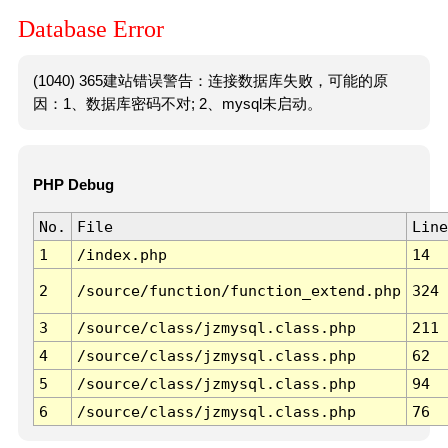
Database Error
(1040) 365建站错误警告：连接数据库失败，可能的原
因：1、数据库密码不对; 2、mysql未启动。
PHP Debug
No.
File
Line
1
/index.php
14
2
/source/function/function_extend.php
324
3
/source/class/jzmysql.class.php
211
4
/source/class/jzmysql.class.php
62
5
/source/class/jzmysql.class.php
94
6
/source/class/jzmysql.class.php
76