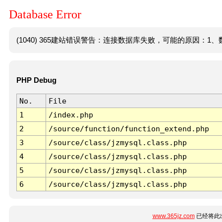
Database Error
(1040) 365建站错误警告：连接数据库失败，可能的原因：1、数
PHP Debug
No.
File
1
/index.php
2
/source/function/function_extend.php
3
/source/class/jzmysql.class.php
4
/source/class/jzmysql.class.php
5
/source/class/jzmysql.class.php
6
/source/class/jzmysql.class.php
www.365jz.com
已经将此