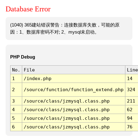
Database Error
(1040) 365建站错误警告：连接数据库失败，可能的原
因：1、数据库密码不对; 2、mysql未启动。
PHP Debug
No.
File
Line
1
/index.php
14
2
/source/function/function_extend.php
324
3
/source/class/jzmysql.class.php
211
4
/source/class/jzmysql.class.php
62
5
/source/class/jzmysql.class.php
94
6
/source/class/jzmysql.class.php
76