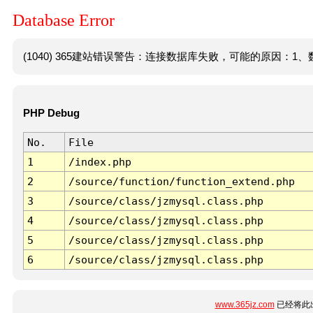
Database Error
(1040) 365建站错误警告：连接数据库失败，可能的原因：1、数
PHP Debug
No.
File
1
/index.php
2
/source/function/function_extend.php
3
/source/class/jzmysql.class.php
4
/source/class/jzmysql.class.php
5
/source/class/jzmysql.class.php
6
/source/class/jzmysql.class.php
www.365jz.com
已经将此