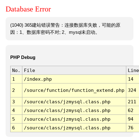
Database Error
(1040) 365建站错误警告：连接数据库失败，可能的原
因：1、数据库密码不对; 2、mysql未启动。
PHP Debug
No.
File
Line
1
/index.php
14
2
/source/function/function_extend.php
324
3
/source/class/jzmysql.class.php
211
4
/source/class/jzmysql.class.php
62
5
/source/class/jzmysql.class.php
94
6
/source/class/jzmysql.class.php
76