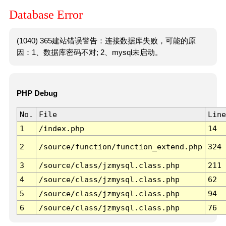
Database Error
(1040) 365建站错误警告：连接数据库失败，可能的原
因：1、数据库密码不对; 2、mysql未启动。
PHP Debug
No.
File
Line
1
/index.php
14
2
/source/function/function_extend.php
324
3
/source/class/jzmysql.class.php
211
4
/source/class/jzmysql.class.php
62
5
/source/class/jzmysql.class.php
94
6
/source/class/jzmysql.class.php
76