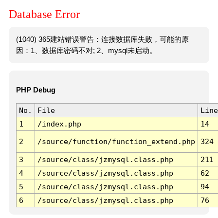
Database Error
(1040) 365建站错误警告：连接数据库失败，可能的原
因：1、数据库密码不对; 2、mysql未启动。
PHP Debug
No.
File
Line
1
/index.php
14
2
/source/function/function_extend.php
324
3
/source/class/jzmysql.class.php
211
4
/source/class/jzmysql.class.php
62
5
/source/class/jzmysql.class.php
94
6
/source/class/jzmysql.class.php
76