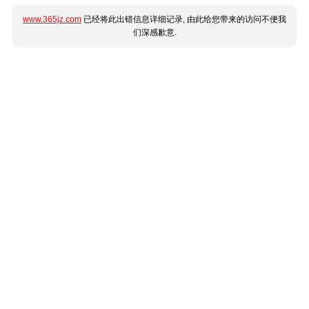
www.365jz.com
已经将此出错信息详细记录, 由此给您带来的访问不便我
们深感歉意.