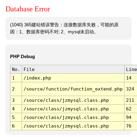
Database Error
(1040) 365建站错误警告：连接数据库失败，可能的原
因：1、数据库密码不对; 2、mysql未启动。
PHP Debug
No.
File
Line
1
/index.php
14
2
/source/function/function_extend.php
324
3
/source/class/jzmysql.class.php
211
4
/source/class/jzmysql.class.php
62
5
/source/class/jzmysql.class.php
94
6
/source/class/jzmysql.class.php
76