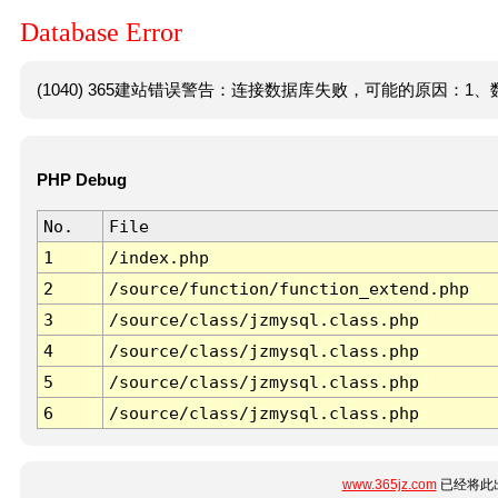
Database Error
(1040) 365建站错误警告：连接数据库失败，可能的原因：1、数
PHP Debug
No.
File
1
/index.php
2
/source/function/function_extend.php
3
/source/class/jzmysql.class.php
4
/source/class/jzmysql.class.php
5
/source/class/jzmysql.class.php
6
/source/class/jzmysql.class.php
www.365jz.com
已经将此