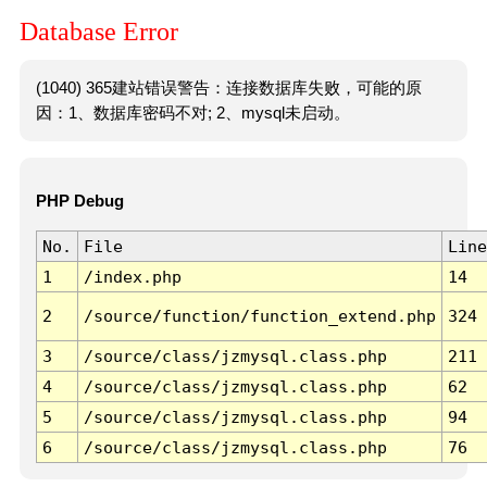
Database Error
(1040) 365建站错误警告：连接数据库失败，可能的原
因：1、数据库密码不对; 2、mysql未启动。
PHP Debug
No.
File
Line
1
/index.php
14
2
/source/function/function_extend.php
324
3
/source/class/jzmysql.class.php
211
4
/source/class/jzmysql.class.php
62
5
/source/class/jzmysql.class.php
94
6
/source/class/jzmysql.class.php
76