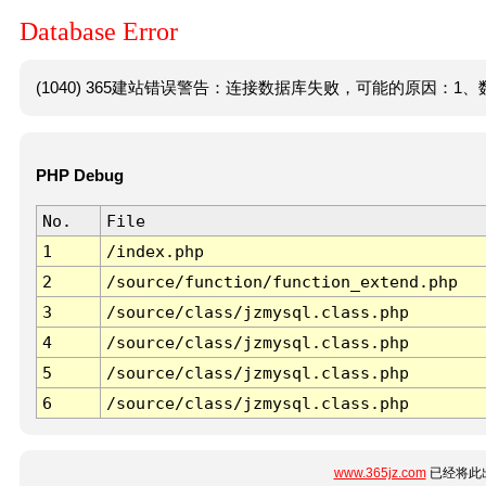
Database Error
(1040) 365建站错误警告：连接数据库失败，可能的原因：1、数
PHP Debug
No.
File
1
/index.php
2
/source/function/function_extend.php
3
/source/class/jzmysql.class.php
4
/source/class/jzmysql.class.php
5
/source/class/jzmysql.class.php
6
/source/class/jzmysql.class.php
www.365jz.com
已经将此