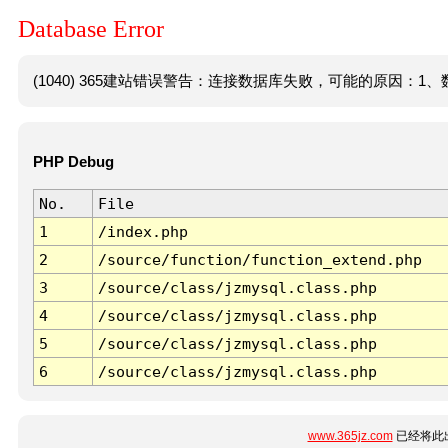
Database Error
(1040) 365建站错误警告：连接数据库失败，可能的原因：1、数
PHP Debug
No.
File
1
/index.php
2
/source/function/function_extend.php
3
/source/class/jzmysql.class.php
4
/source/class/jzmysql.class.php
5
/source/class/jzmysql.class.php
6
/source/class/jzmysql.class.php
www.365jz.com
已经将此