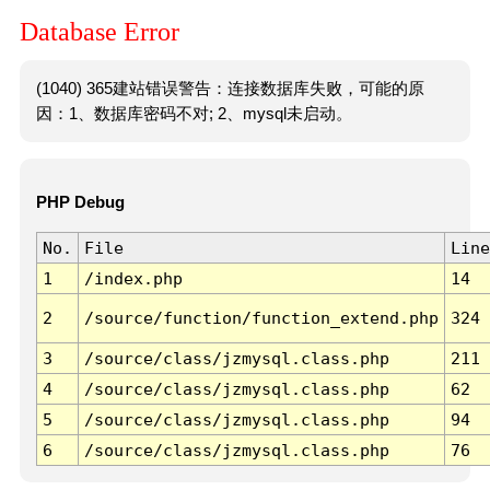
Database Error
(1040) 365建站错误警告：连接数据库失败，可能的原
因：1、数据库密码不对; 2、mysql未启动。
PHP Debug
No.
File
Line
1
/index.php
14
2
/source/function/function_extend.php
324
3
/source/class/jzmysql.class.php
211
4
/source/class/jzmysql.class.php
62
5
/source/class/jzmysql.class.php
94
6
/source/class/jzmysql.class.php
76