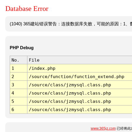
Database Error
(1040) 365建站错误警告：连接数据库失败，可能的原因：1、数
PHP Debug
No.
File
1
/index.php
2
/source/function/function_extend.php
3
/source/class/jzmysql.class.php
4
/source/class/jzmysql.class.php
5
/source/class/jzmysql.class.php
6
/source/class/jzmysql.class.php
www.365jz.com
已经将此