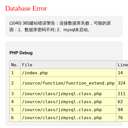
Database Error
(1040) 365建站错误警告：连接数据库失败，可能的原
因：1、数据库密码不对; 2、mysql未启动。
PHP Debug
No.
File
Line
1
/index.php
14
2
/source/function/function_extend.php
324
3
/source/class/jzmysql.class.php
211
4
/source/class/jzmysql.class.php
62
5
/source/class/jzmysql.class.php
94
6
/source/class/jzmysql.class.php
76