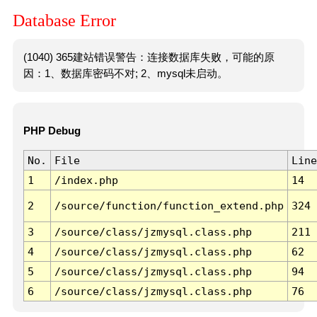
Database Error
(1040) 365建站错误警告：连接数据库失败，可能的原
因：1、数据库密码不对; 2、mysql未启动。
PHP Debug
No.
File
Line
1
/index.php
14
2
/source/function/function_extend.php
324
3
/source/class/jzmysql.class.php
211
4
/source/class/jzmysql.class.php
62
5
/source/class/jzmysql.class.php
94
6
/source/class/jzmysql.class.php
76