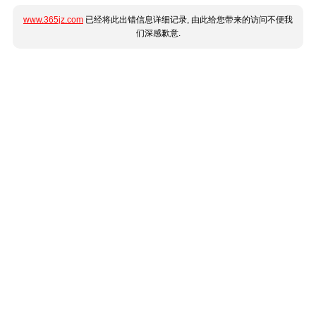
www.365jz.com
已经将此出错信息详细记录, 由此给您带来的访问不便我
们深感歉意.