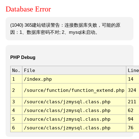
Database Error
(1040) 365建站错误警告：连接数据库失败，可能的原
因：1、数据库密码不对; 2、mysql未启动。
PHP Debug
No.
File
Line
1
/index.php
14
2
/source/function/function_extend.php
324
3
/source/class/jzmysql.class.php
211
4
/source/class/jzmysql.class.php
62
5
/source/class/jzmysql.class.php
94
6
/source/class/jzmysql.class.php
76