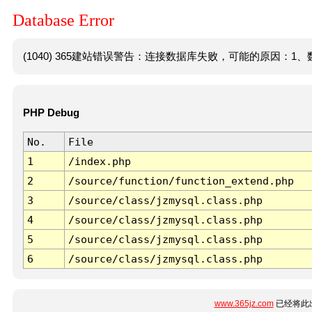
Database Error
(1040) 365建站错误警告：连接数据库失败，可能的原因：1、数
PHP Debug
No.
File
1
/index.php
2
/source/function/function_extend.php
3
/source/class/jzmysql.class.php
4
/source/class/jzmysql.class.php
5
/source/class/jzmysql.class.php
6
/source/class/jzmysql.class.php
www.365jz.com
已经将此