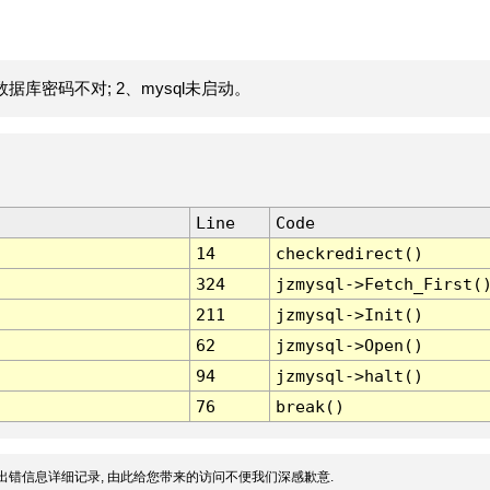
据库密码不对; 2、mysql未启动。
Line
Code
14
checkredirect()
324
jzmysql->Fetch_First(
211
jzmysql->Init()
62
jzmysql->Open()
94
jzmysql->halt()
76
break()
出错信息详细记录, 由此给您带来的访问不便我们深感歉意.