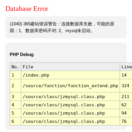
Database Error
(1040) 365建站错误警告：连接数据库失败，可能的原
因：1、数据库密码不对; 2、mysql未启动。
PHP Debug
No.
File
Line
1
/index.php
14
2
/source/function/function_extend.php
324
3
/source/class/jzmysql.class.php
211
4
/source/class/jzmysql.class.php
62
5
/source/class/jzmysql.class.php
94
6
/source/class/jzmysql.class.php
76