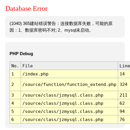
Database Error
(1040) 365建站错误警告：连接数据库失败，可能的原
因：1、数据库密码不对; 2、mysql未启动。
PHP Debug
No.
File
Line
1
/index.php
14
2
/source/function/function_extend.php
324
3
/source/class/jzmysql.class.php
211
4
/source/class/jzmysql.class.php
62
5
/source/class/jzmysql.class.php
94
6
/source/class/jzmysql.class.php
76