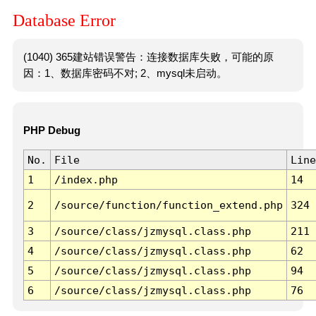
Database Error
(1040) 365建站错误警告：连接数据库失败，可能的原
因：1、数据库密码不对; 2、mysql未启动。
PHP Debug
No.
File
Line
1
/index.php
14
2
/source/function/function_extend.php
324
3
/source/class/jzmysql.class.php
211
4
/source/class/jzmysql.class.php
62
5
/source/class/jzmysql.class.php
94
6
/source/class/jzmysql.class.php
76