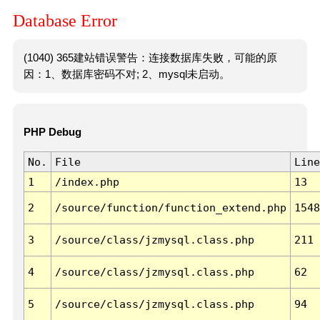
Database Error
(1040) 365建站错误警告：连接数据库失败，可能的原
因：1、数据库密码不对; 2、mysql未启动。
PHP Debug
No.
File
Line
1
/index.php
13
2
/source/function/function_extend.php
1548
3
/source/class/jzmysql.class.php
211
4
/source/class/jzmysql.class.php
62
5
/source/class/jzmysql.class.php
94