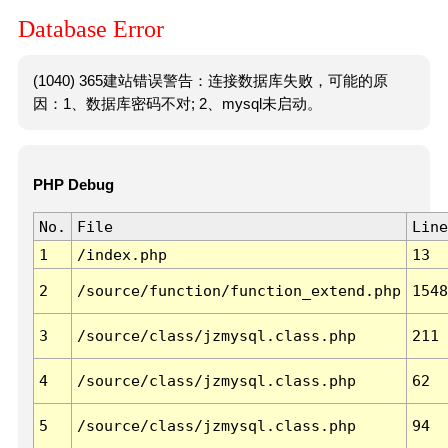
Database Error
(1040) 365建站错误警告：连接数据库失败，可能的原
因：1、数据库密码不对; 2、mysql未启动。
PHP Debug
No.
File
Line
1
/index.php
13
2
/source/function/function_extend.php
1548
3
/source/class/jzmysql.class.php
211
4
/source/class/jzmysql.class.php
62
5
/source/class/jzmysql.class.php
94